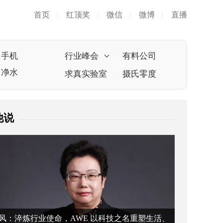
首页
红顶奖
微信
微博
直播
|
|
|
|
手机
行业峰会
有料公司
净水
求真实验室
摄氏零度
他说
风：淬炼行业使命，AWE 以科技之名重塑生活、