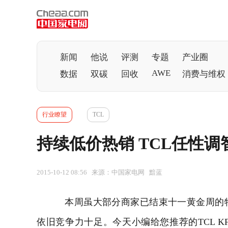
新闻
他说
评测
专题
产业圈
AWE
数据
双碳
回收
消费与维权
行业瞭望
TCL
持续低价热销 TCL任性调智
2015-10-12 08:56 来源：中国家电网 黯蓝
本周虽大部分商家已结束十一黄金周的特
依旧竞争力十足。今天小编给您推荐的TCL KFRd