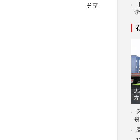
分享
读
志
方
锁