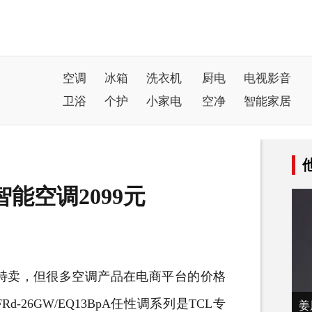
空调
冰箱
洗衣机
厨电
电视影音
卫浴
个护
小家电
空净
智能家居
能空调2099元
卖，但很多
空调
产品在电商平台的价格
-26GW/EQ13BpA任性调系列是TCL专
姜