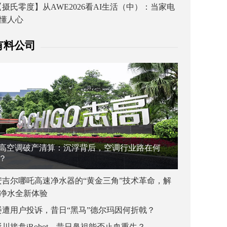
【摄氏零度】从AWE2026看AI生活（中）：当家电
懂人心
有料公司
高空调破产清算：沉浮背后，空调行业路在何
？
安吉尔哪吒高速净水器的“黄金三角”技术革命，解
净水全新体验
屡遭用户投诉，昔日“黑马”德尔玛因何折戟？
杉川接盘iRobot，昔日鼻祖能否止血重生？