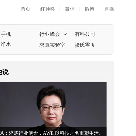
首页
红顶奖
微信
微博
直播
|
|
|
|
手机
行业峰会
有料公司
净水
求真实验室
摄氏零度
他说
风：淬炼行业使命，AWE 以科技之名重塑生活、