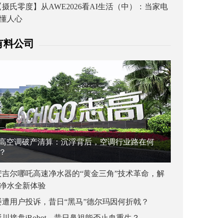
【摄氏零度】从AWE2026看AI生活（中）：当家电
懂人心
有料公司
高空调破产清算：沉浮背后，空调行业路在何
？
安吉尔哪吒高速净水器的“黄金三角”技术革命，解
净水全新体验
屡遭用户投诉，昔日“黑马”德尔玛因何折戟？
杉川接盘iRobot，昔日鼻祖能否止血重生？