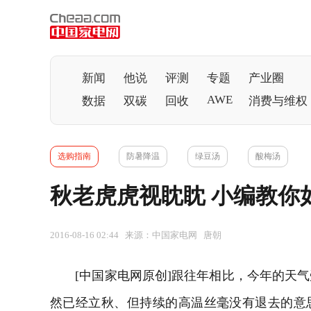
新闻
他说
评测
专题
产业圈
AWE
数据
双碳
回收
消费与维权
选购指南
防暑降温
绿豆汤
酸梅汤
秋老虎虎视眈眈 小编教你
2016-08-16 02:44 来源：中国家电网 唐朝
[
中国家电网
原创]跟往年相比，今年的天
然已经立秋、但持续的高温丝毫没有退去的意