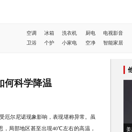
空调
冰箱
洗衣机
厨电
电视影音
卫浴
个护
小家电
空净
智能家居
如何科学降温
气受厄尔尼诺现象影响，表现堪称异常。虽
思，局部地区甚至出现40℃左右的高温，
姜