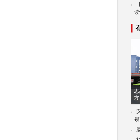
读
志
方
锁