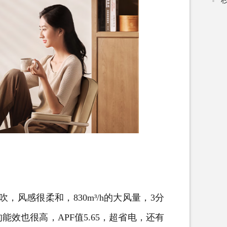
吹，风感很柔和，
830m
³
/h
的大风量，
3
分
的能效也很高，
APF
值
5.65
，超省电，还有