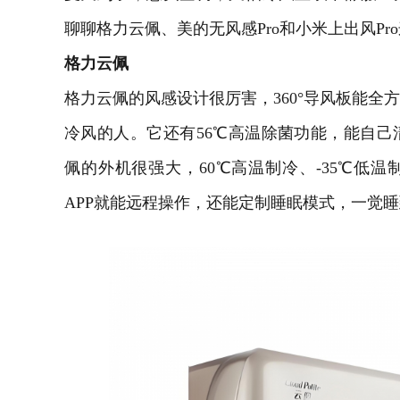
聊聊格力云佩、美的无风感
Pro
和小米上出风
Pro
格力云佩
格力云佩的风感设计很厉害，
360
°导风板能全
冷风的人。它还有
56
℃高温除菌功能，能自己
佩的外机很强大，
60
℃高温制冷、
-35
℃低温
APP
就能远程操作，还能定制睡眠模式，一觉睡