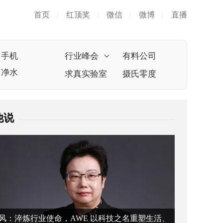
首页
红顶奖
微信
微博
直播
|
|
|
|
手机
行业峰会
有料公司
净水
求真实验室
摄氏零度
他说
风：淬炼行业使命，AWE 以科技之名重塑生活、