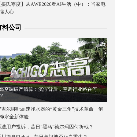
【摄氏零度】从AWE2026看AI生活（中）：当家电
懂人心
有料公司
高空调破产清算：沉浮背后，空调行业路在何
？
安吉尔哪吒高速净水器的“黄金三角”技术革命，解
净水全新体验
屡遭用户投诉，昔日“黑马”德尔玛因何折戟？
杉川接盘iRobot，昔日鼻祖能否止血重生？