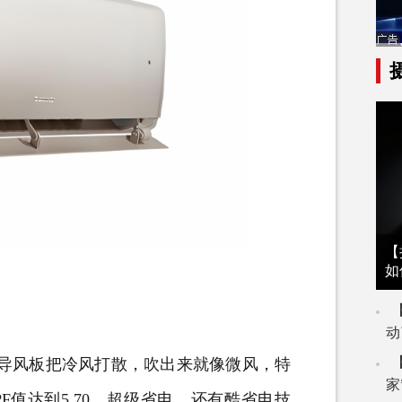
【
如
动
导风板把冷风打散，吹出来就像微风，特
家
PF
值达到
5.70
，超级省电，还有酷省电技