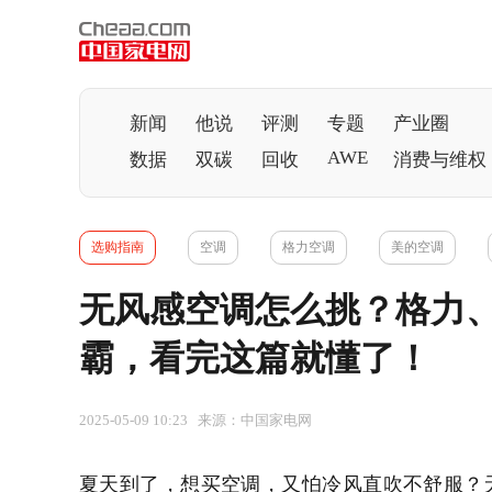
新闻
他说
评测
专题
产业圈
AWE
数据
双碳
回收
消费与维权
选购指南
空调
格力空调
美的空调
无风感空调怎么挑？格力
霸，看完这篇就懂了！
2025-05-09 10:23 来源：中国家电网
夏天到了，想买
空调
，又怕冷风直吹不舒服？