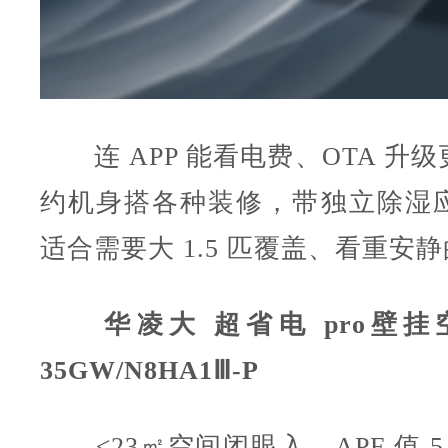
连 APP 能看电费、OTA 升
约机身搭各种装修，带独立除湿
适合需要大 1.5 匹覆盖、看重安
华凌大 超省电 pro壁挂空
35GW/N8HA1Ⅲ-P
≤23㎡空间闭眼入，APF 值 5.