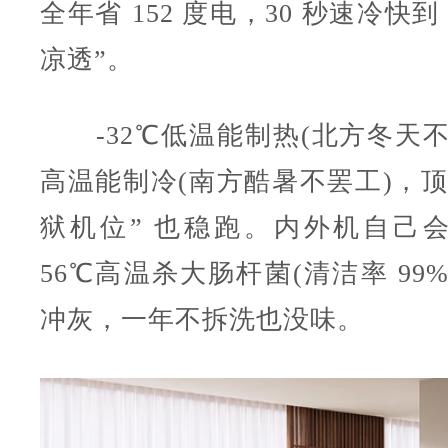
全年省 152 度电，30 秒速冷快
凉透”。
-32℃低温能制热(北方冬天不停
高温能制冷(南方酷暑不罢工)，顶
狱机位” 也稳跑。内外机自己
56℃高温杀大肠杆菌(清洁率 99
冲灰，一年不拆洗也没味。