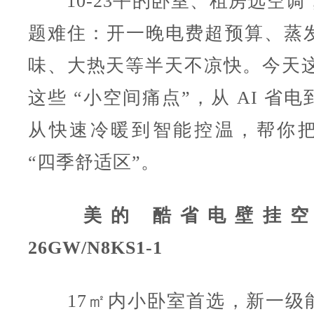
10-23平的卧室、租房选空调
题难住：开一晚电费超预算、蒸
味、大热天等半天不凉快。今天这 
这些 “小空间痛点”，从 AI 省
从快速冷暖到智能控温，帮你
“四季舒适区”。
美的 酷省电壁挂空调
26GW/N8KS1-1
17㎡内小卧室首选，新一级能效