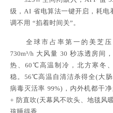
级，AI 省电算法一键开启，耗电
调不用 “掐着时间关”。
全球市占率第一的美芝压
730m³/h 大风量 30 秒冻透房间
热、60℃高温制冷，北方寒冬
稳。56℃高温自清洁杀得全(大肠
病毒灭活率 99%)，内外机都干净;
+ 防直吹(天幕风不吹头、地毯风
孩睡得香。