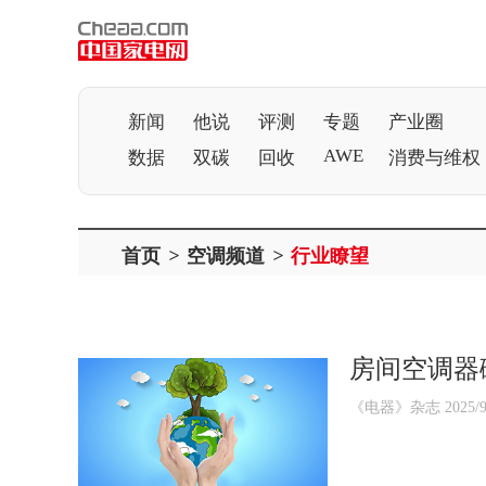
新闻
他说
评测
专题
产业圈
AWE
数据
双碳
回收
消费与维权
首页
>
空调频道
>
行业瞭望
房间空调器碳
《电器》杂志 2025/9