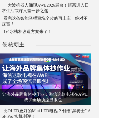
一大波机器人涌现AWE2026展台！距离进入日
常生活或许只差一步之遥
看完这条智能马桶避坑全攻略再上车，绝对不
踩雷！
1㎡水槽柜改造方案来了！
硬核顽主
让海外品牌集体抄作业，海信这款电视在AWE
成了全场顶流显眼包！
比OLED更好的Mini LED电视？创维“黑骑士” A
5F Pro 实机测评！