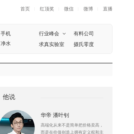
首页
红顶奖
微信
微博
直播
|
|
|
|
手机
行业峰会
有料公司
净水
求真实验室
摄氏零度
他说
华帝 潘叶钊
高端化从来不是简单把价格卖高，
而是在价值创造上拥有定义权和主