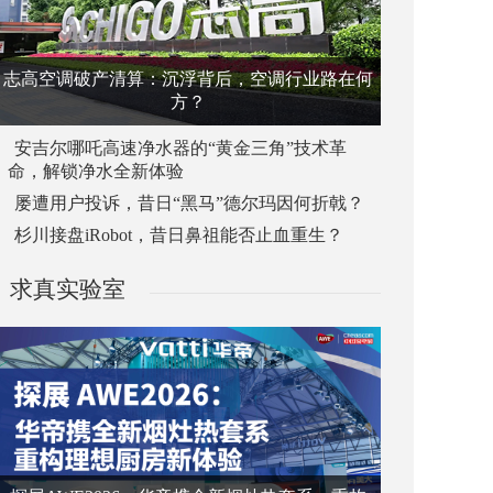
志高空调破产清算：沉浮背后，空调行业路在何
方？
安吉尔哪吒高速净水器的“黄金三角”技术革
命，解锁净水全新体验
屡遭用户投诉，昔日“黑马”德尔玛因何折戟？
杉川接盘iRobot，昔日鼻祖能否止血重生？
求真实验室