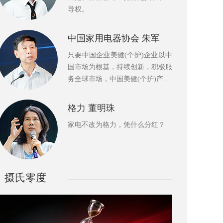
导权。
中国家用电器协会 朱军
只要中国企业美健(个护)企业以中
国市场为根基，持续创新，积极服
务全球市场，中国美健(个护)产...
格力 董明珠
家电不改为格力，凭什么分红？
摄氏零度