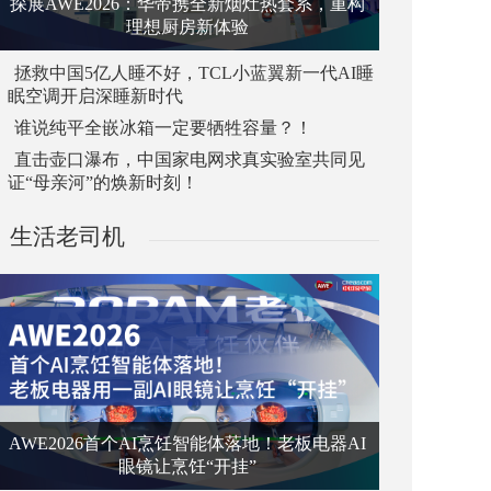
探展AWE2026：华帝携全新烟灶热套系，重构
理想厨房新体验
拯救中国5亿人睡不好，TCL小蓝翼新一代AI睡
眠空调开启深睡新时代
谁说纯平全嵌冰箱一定要牺牲容量？！
直击壶口瀑布，中国家电网求真实验室共同见
证“母亲河”的焕新时刻！
生活老司机
AWE2026首个AI烹饪智能体落地！老板电器AI
眼镜让烹饪“开挂”