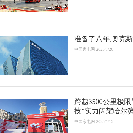
准备了八年,奥克斯
中国家电网 2025/1/20
跨越3500公里极
技”实力闪耀哈尔
中国家电网 2025/1/15