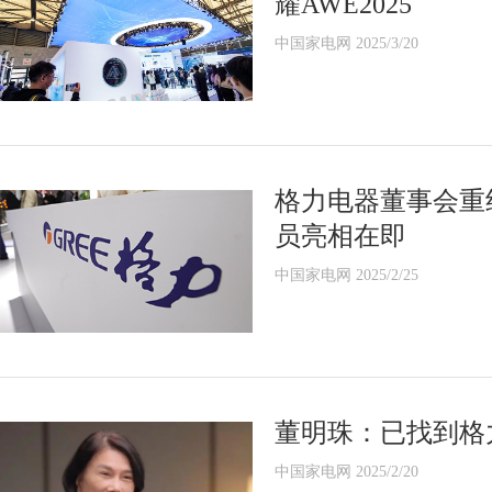
耀AWE2025
中国家电网 2025/3/20
格力电器董事会重
员亮相在即
中国家电网 2025/2/25
董明珠：已找到格
中国家电网 2025/2/20