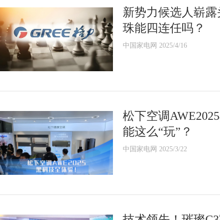
新势力候选人崭露
珠能四连任吗？
中国家电网 2025/4/16
松下空调AWE20
能这么“玩”？
中国家电网 2025/3/22
技术领先！璀璨C3