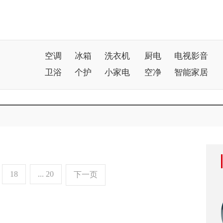
空调
冰箱
洗衣机
厨电
电视影音
卫浴
个护
小家电
空净
智能家居
18
... 20
下一页