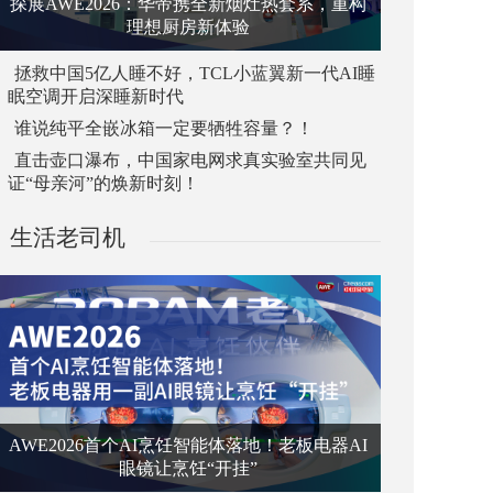
探展AWE2026：华帝携全新烟灶热套系，重构
理想厨房新体验
拯救中国5亿人睡不好，TCL小蓝翼新一代AI睡
眠空调开启深睡新时代
谁说纯平全嵌冰箱一定要牺牲容量？！
直击壶口瀑布，中国家电网求真实验室共同见
证“母亲河”的焕新时刻！
生活老司机
AWE2026首个AI烹饪智能体落地！老板电器AI
眼镜让烹饪“开挂”