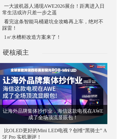
一大波机器人涌现AWE2026展台！距离进入日
常生活或许只差一步之遥
看完这条智能马桶避坑全攻略再上车，绝对不
踩雷！
1㎡水槽柜改造方案来了！
硬核顽主
让海外品牌集体抄作业，海信这款电视在AWE
成了全场顶流显眼包！
比OLED更好的Mini LED电视？创维“黑骑士” A
5F Pro 实机测评！