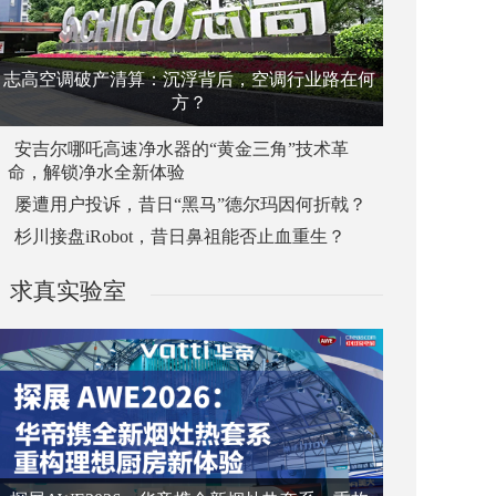
志高空调破产清算：沉浮背后，空调行业路在何
方？
安吉尔哪吒高速净水器的“黄金三角”技术革
命，解锁净水全新体验
屡遭用户投诉，昔日“黑马”德尔玛因何折戟？
杉川接盘iRobot，昔日鼻祖能否止血重生？
求真实验室