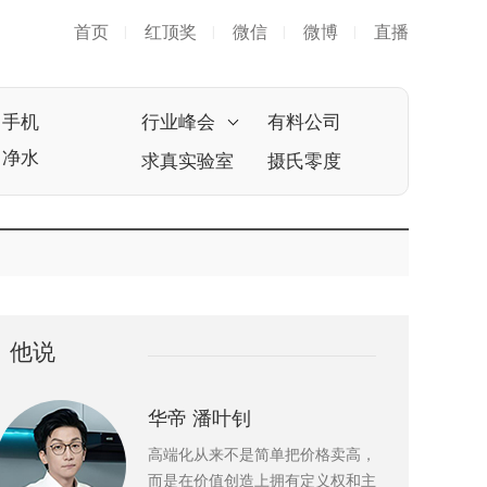
首页
红顶奖
微信
微博
直播
|
|
|
|
手机
行业峰会
有料公司
净水
求真实验室
摄氏零度
他说
华帝 潘叶钊
高端化从来不是简单把价格卖高，
而是在价值创造上拥有定义权和主