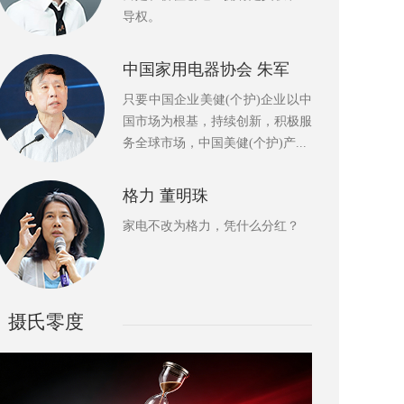
导权。
中国家用电器协会 朱军
只要中国企业美健(个护)企业以中
国市场为根基，持续创新，积极服
务全球市场，中国美健(个护)产...
格力 董明珠
家电不改为格力，凭什么分红？
摄氏零度