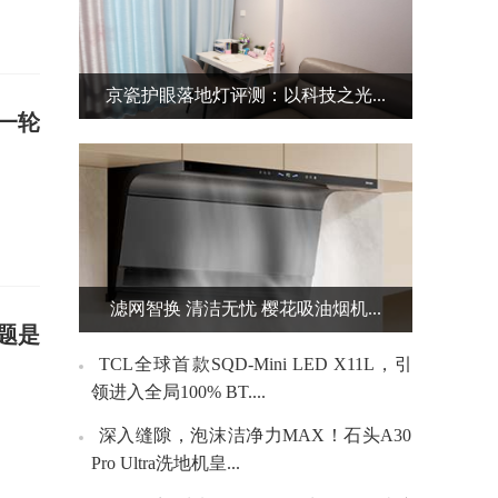
京瓷护眼落地灯评测：以科技之光...
一轮
滤网智换 清洁无忧 樱花吸油烟机...
题是
TCL全球首款SQD-Mini LED X11L，引
领进入全局100% BT....
深入缝隙，泡沫洁净力MAX！石头A30
Pro Ultra洗地机皇...