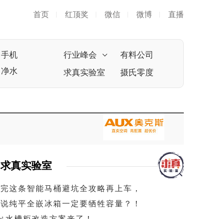
首页
红顶奖
微信
微博
直播
|
|
|
|
手机
行业峰会
有料公司
净水
求真实验室
摄氏零度
求真实验室
看完这条智能马桶避坑全攻略再上车，
谁说纯平全嵌冰箱一定要牺牲容量？！
1㎡水槽柜改造方案来了！