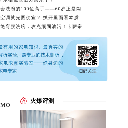
会洗碗的100位高手——60岁正是闯
买空调就光图便宜？ 扒开里面看本质
拒绝弯腰洗碗，攻克顽固油污！卡萨帝
调上半年收获“意外”成绩单
火爆评测
MO