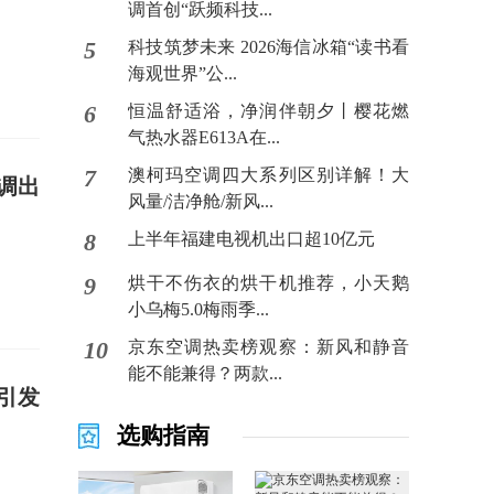
调首创“跃频科技...
5
科技筑梦未来 2026海信冰箱“读书看
海观世界”公...
6
恒温舒适浴，净润伴朝夕丨樱花燃
气热水器E613A在...
7
澳柯玛空调四大系列区别详解！大
调出
风量/洁净舱/新风...
8
上半年福建电视机出口超10亿元
9
烘干不伤衣的烘干机推荐，小天鹅
小乌梅5.0梅雨季...
10
京东空调热卖榜观察：新风和静音
能不能兼得？两款...
引发
选购指南