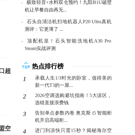
极致轻音+水料双仓预约！九阳B1U破壁
机让早餐自由再无...
石头自清洁机扫地机器人P20 Ultra真机
测评：它更薄了 ...
顶配机皇！石头智能洗地机A30 Pro
Steam实战评测
热点排行榜
口超
1
承载人生1/3时光的卧室，值得美的
新一代T3的一屋...
2
2026空调选购避坑指南！5大误区，
选错直接浪费钱
3
告别单点参数内卷 奥克斯 i5 智能柜
机开启高端柜...
盟空
4
进门到凉快只需15秒？揭秘海尔空