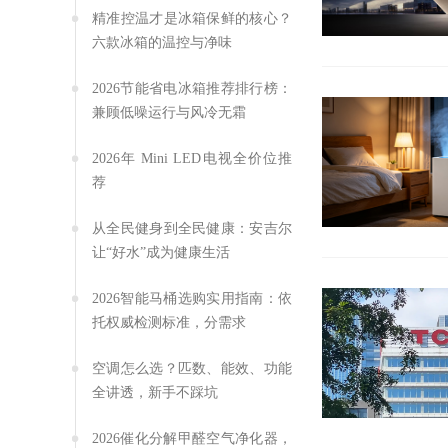
精准控温才是冰箱保鲜的核心？
六款冰箱的温控与净味
2026节能省电冰箱推荐排行榜：
兼顾低噪运行与风冷无霜
2026年 Mini LED电视全价位推
荐
从全民健身到全民健康：安吉尔
让“好水”成为健康生活
2026智能马桶选购实用指南：依
托权威检测标准，分需求
空调怎么选？匹数、能效、功能
全讲透，新手不踩坑
2026催化分解甲醛空气净化器，